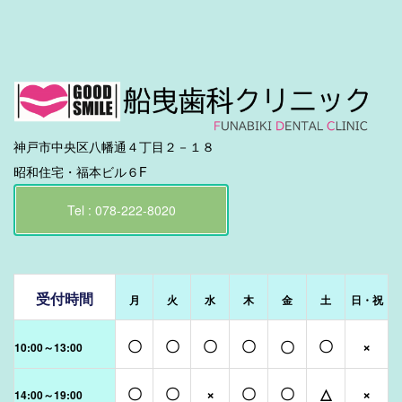
神戸市中央区八幡通４丁目２－１８
昭和住宅・福本ビル６F
Tel : 078-222-8020
受付時間
月
火
水
木
金
土
日・祝
〇
〇
〇
〇
〇
×
〇
10:00～13:00
〇
〇
×
〇
〇
△
×
14:00～19:00