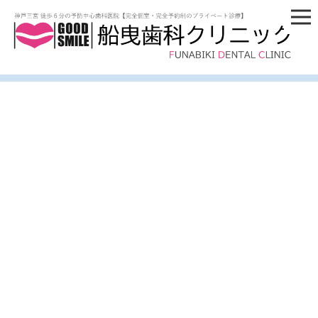
[%title%]
[%article_date_notime_wa%]
[%lead%]
[%list_start%]